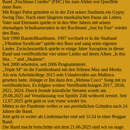
Band „Fischhaus Combo“ (FHC) bis zum Abitur erst Querflöte
dann Bass.
Mit Roger Pabst gründete er in der Zeit seines Studiums ein Gypsy
Swing Duo. Nach einer längeren musikalischen Pause als Lehrer,
Vater und Ehemann spielte er in den 90er Jahren mit seinen
ehemaligen Schulkameraden in der Rockband „Just for Fun“ wieder
den Bass.
Seit 1990 Baustoffkaufmann. 1997 wechselt er in die Skaband
„Vibration Syndicate“ spielte den Bass und sang seine eigenen
Lieder. Zwischenzeitlich spielte er einige Jahre Saxophon in dieser
Band und veröffentlichte vier seiner Lieder auf deren Alben „Is this
Ska…“ und „Skalarm“.
Seit 2000 arbeitslos, seit 2006 Programmierer.
„Triple M“ ist die Familienband mit den Söhnen Max und Moritz.
Als sein Arbeitskollege 2015 sein Urlaubsvideo aus Mallorca
gesehen hatte, drängte er Ihn dazu den „Melona Coco“ Song mit zu
veröffentlichen. Es folgten weitere Veröffentlichungen 2017, 2018,
2022, 2024. Durch fremde künstliche Streams wurde am
29.06.2025 auf Veranlassung von Spotify Zilli weltweit zersört. Seit
12.07.2025 geht geht es von vorne wieder los.
Mitten in der Pandemie verlies er aus persönlichen Gründen nach 24
Jahren die Band.
Jetzt geht es weiter als Liedermacher und seit 11/24 in einer Reggae
Band.
Die Band macht fortschritte seit dem 21.06.2025 sind wir on stage.