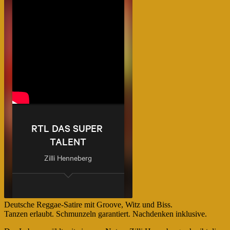
Deutsche Reggae-Satire mit Groove, Witz und Biss.
Tanzen erlaubt. Schmunzeln garantiert. Nachdenken inklusive.