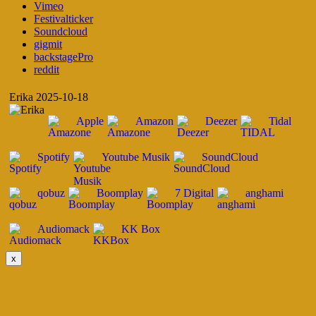
Vimeo
Festivalticker
Soundcloud
gigmit
backstagePro
reddit
Erika 2025-10-18
Apple
Amazon
Deezer
Tidal
Spotify
Youtube Musik
SoundCloud
qobuz
Boomplay
7 Digital
anghami
Audiomack
KK Box
x