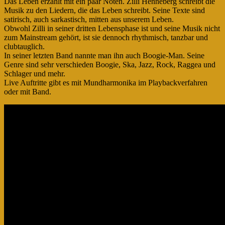
Das Leben erzählt mit ein paar Noten. Zilli Henneberg schreibt die
Musik zu den Liedern, die das Leben schreibt. Seine Texte sind
satirisch, auch sarkastisch, mitten aus unserem Leben.
Obwohl Zilli in seiner dritten Lebensphase ist und seine Musik nicht
zum Mainstream gehört, ist sie dennoch rhythmisch, tanzbar und
clubtauglich.
In seiner letzten Band nannte man ihn auch Boogie-Man. Seine
Genre sind sehr verschieden Boogie, Ska, Jazz, Rock, Raggea und
Schlager und mehr.
Live Auftritte gibt es mit Mundharmonika im Playbackverfahren
oder mit Band.