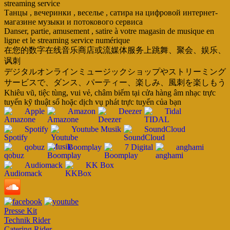
streaming service
Танцы , вечеринки , веселье , сатира на цифровой интернет-
магазине музыки и потокового сервиса
Danser, partie, amusement , satire à votre magasin de musique en
ligne et le streaming service numérique
在您的数字在线音乐商店或流媒体服务上跳舞、聚会、娱乐、
讽刺
デジタルオンラインミュージックショップやストリーミング
サービスで、ダンス、パーティー、楽しみ、風刺を楽しもう
Khiêu vũ, tiệc tùng, vui vẻ, châm biếm tại cửa hàng âm nhạc trực
tuyến kỹ thuật số hoặc dịch vụ phát trực tuyến của bạn
Apple
Amazon
Deezer
Tidal
Spotify
Youtube Musik
SoundCloud
qobuz
Boomplay
7 Digital
anghami
Audiomack
KK Box
Presse Kit
Technik Rider
Catering Rider